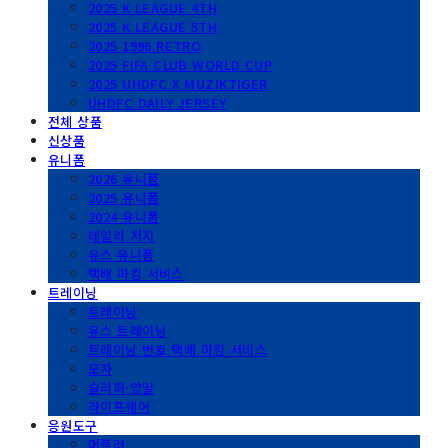
2025 K LEAGUE 4TH
2025 K LEAGUE 5TH
2025 1996 RETRO
2025 FIFA CLUB WORLD CUP
2025 UHDFC X MUZIKTIGER
UHDFC DAILY JERSEY
전체 상품
신상품
유니폼
2026 유니폼
2025 유니폼
2024 유니폼
데일리 저지
유스 유니폼
택배 마킹 서비스
트레이닝
트레이닝
유스 트레이닝
트레이닝 번호 택배 마킹 서비스
모자
슬리퍼·양말
라이프웨어
응원도구
머플러