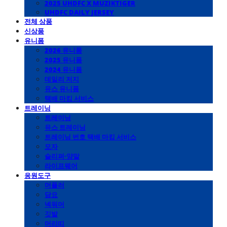
2025 UHDFC X MUZIKTIGER
UHDFC DAILY JERSEY
전체 상품
신상품
유니폼
2026 유니폼
2025 유니폼
2024 유니폼
데일리 저지
유스 유니폼
택배 마킹 서비스
트레이닝
트레이닝
유스 트레이닝
트레이닝 번호 택배 마킹 서비스
모자
슬리퍼·양말
라이프웨어
응원도구
머플러
담요
넥워머
깃발
머리띠