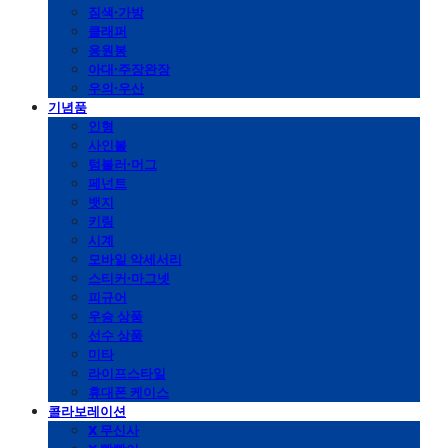
짐색·가방
클래퍼
응원봉
아대·주장완장
우의·우산
기념품
인형
사인볼
텀블러·머그
페넌트
뱃지
키링
시계
모바일 악세서리
스티커·마그넷
피규어
우승 상품
선수 상품
미타
라이프스타일
휴대폰 케이스
콜라보레이션
X 무신사