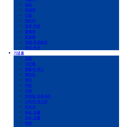
담요
넥워머
깃발
머리띠
짐색·가방
클래퍼
응원봉
아대·주장완장
우의·우산
기념품
인형
사인볼
텀블러·머그
페넌트
뱃지
키링
시계
모바일 악세서리
스티커·마그넷
피규어
우승 상품
선수 상품
미타